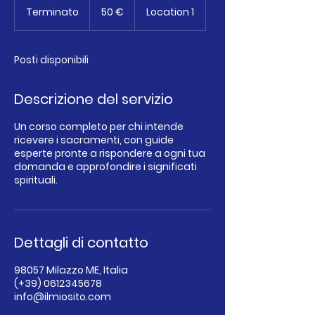
euro
Terminato
T
50 €
Location 1
e
r
m
Posti disponibili
i
n
a
Descrizione del servizio
t
o
Un corso completo per chi intende
ricevere i sacramenti, con guide
esperte pronte a rispondere a ogni tua
domanda e approfondire i significati
spirituali.
Dettagli di contatto
98057 Milazzo ME, Italia
(+39) 0612345678
info@ilmiosito.com