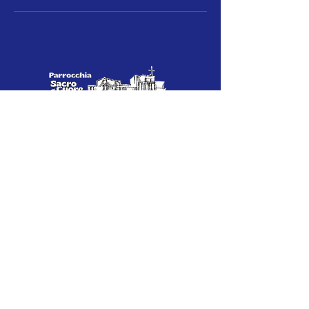
La chiesa è come la vecchia fontana del
villaggio, che disseta le varie
generazioni. Noi cambiamo, la fontana
resta.​
P.zza Sacro Cuore sn, Milazzo (ME) 98057,
Italy
parrocchiasacrocuoremilazzo@gmail.com
| Tel :
0909283339
© 2026 by Sacro Cuore Milazzo.
Powered and secured by
Wix